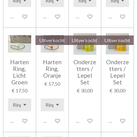
Bekijk details
Bekijk details
Bekijk details
Houd mij op 
Uitverkocht
Uitverkocht
Uitverkocht
Harten
Harten
Onderze
Onderze
Ring,
Ring,
tters /
tters /
Licht
Oranje
Lepel
Lepel
Groen
Set
Set
€ 17,50
€ 17,50
€ 30,00
€ 30,00
Bekijk details
Houd mij op de hoogte
Houd mij op de hoogte
Houd mij op 