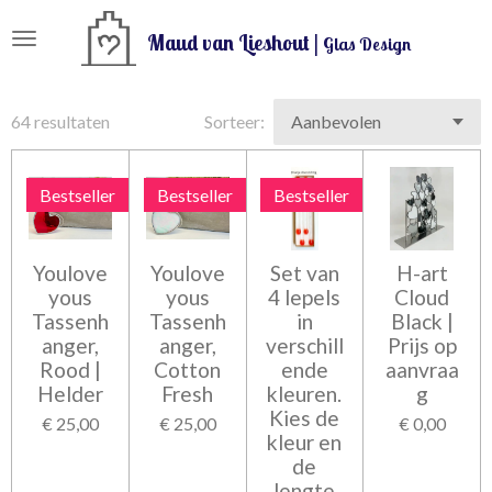
Ga
Maud van Lieshout |
Glas Design
direct
naar
de
64 resultaten
Sorteer:
hoofdinhoud
Bestseller
Bestseller
Bestseller
Youlove
Youlove
Set van
H-art
yous
yous
4 lepels
Cloud
Tassenh
Tassenh
in
Black |
anger,
anger,
verschill
Prijs op
Rood |
Cotton
ende
aanvraa
Helder
Fresh
kleuren.
g
Kies de
€ 25,00
€ 25,00
€ 0,00
kleur en
de
lengte