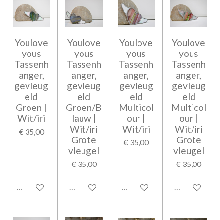
Youlove
Youlove
Youlove
Youlove
yous
yous
yous
yous
Tassenh
Tassenh
Tassenh
Tassenh
anger,
anger,
anger,
anger,
gevleug
gevleug
gevleug
gevleug
eld
eld
eld
eld
Groen |
Groen/B
Multicol
Multicol
Wit/iri
lauw |
our |
our |
Wit/iri
Wit/iri
Wit/iri
€ 35,00
Grote
Grote
€ 35,00
vleugel
vleugel
€ 35,00
€ 35,00
Bekijk details
Bekijk details
Bekijk details
Bekijk detail