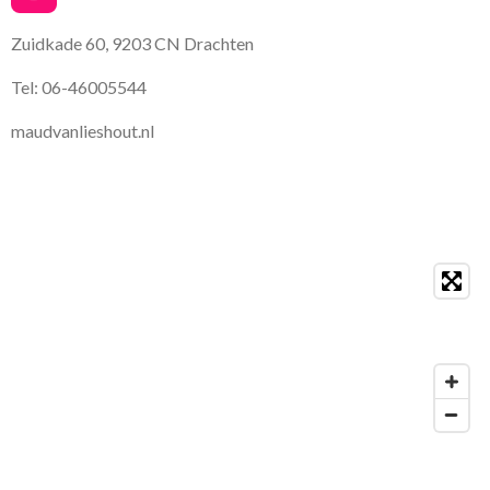
n
s
Zuidkade 60, 9203 CN Drachten
t
a
Tel: 06-46005544
g
r
maudvanlieshout.nl
a
m