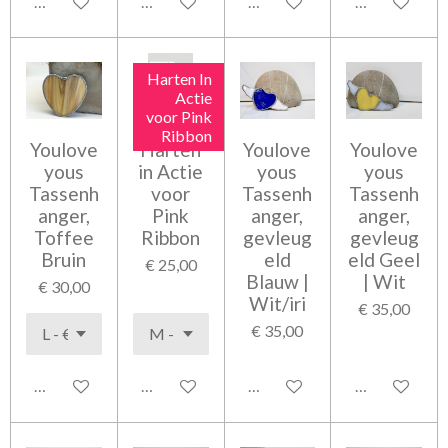
Bekijk details
Bekijk details
Bekijk details
Bekijk detail
Harten In
Actie
voor Pink
Ribbon
Youlove
Harten
Youlove
Youlove
yous
in Actie
yous
yous
Tassenh
voor
Tassenh
Tassenh
anger,
Pink
anger,
anger,
Toffee
Ribbon
gevleug
gevleug
Bruin
eld
eld Geel
€ 25,00
Blauw |
| Wit
€ 30,00
Wit/iri
€ 35,00
€ 35,00
Bekijk details
Bekijk details
Bekijk details
Bekijk detail