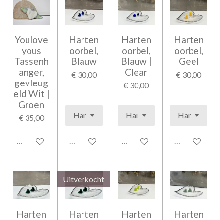
Youlove
Harten
Harten
Harten
yous
oorbel,
oorbel,
oorbel,
Tassenh
Blauw
Blauw |
Geel
anger,
Clear
€ 30,00
€ 30,00
gevleug
€ 30,00
eld Wit |
Groen
€ 35,00
Bekijk details
Bekijk details
Bekijk details
Bekijk detail
Uitverkocht
Harten
Harten
Harten
Harten