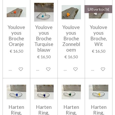
Uitverkocht
Youlove
Youlove
Youlove
Youlove
yous
yous
yous
yous
Broche
Broche
Broche
Broche,
Oranje
Turquise
Zonnebl
Wit
blauw
oem
€ 16,50
€ 16,50
€ 16,50
€ 16,50
Bekijk details
Bekijk details
Bekijk details
Houd mij op 
Harten
Harten
Harten
Harten
Ring,
Ring,
Ring,
Ring,