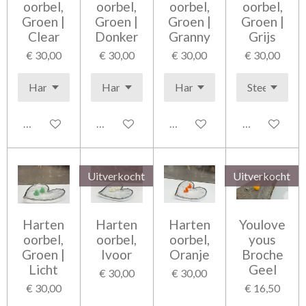
oorbel,
oorbel,
oorbel,
oorbel,
Groen |
Groen |
Groen |
Groen |
Clear
Donker
Granny
Grijs
€ 30,00
€ 30,00
€ 30,00
€ 30,00
Bekijk details
Houd mij op de hoogte
Bekijk details
Bekijk detail
Uitverkocht
Uitverkocht
Harten
Harten
Harten
Youlove
oorbel,
oorbel,
oorbel,
yous
Groen |
Ivoor
Oranje
Broche
Licht
Geel
€ 30,00
€ 30,00
€ 30,00
€ 16,50