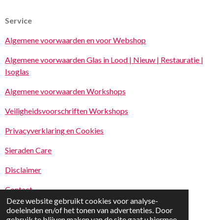
Service
Algemene voorwaarden en voor Webshop
Algemene voorwaarden Glas in Lood | Nieuw | Restauratie |
Isoglas
Algemene voorwaarden Workshops
Veiligheidsvoorschriften Workshops
Privacyverklaring en Cookies
Sieraden Care
Disclaimer
Contact
Deze website gebruikt cookies voor analyse-
© 2023 - 2026 Maudvanlieshout.nl
doeleinden en/of het tonen van advertenties. Door
Powered by
JouwWeb
gebruik te blijven maken van de site gaat u hiermee