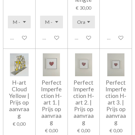
€ 30,00
Bekijk details
Bekijk details
In winkelwagen
In winkelwag
H-art
Perfect
Perfect
Perfect
Cloud
Imperfe
Imperfe
Imperfe
Yellow |
ction H-
ction H-
ction H-
Prijs op
art 1. |
art 2. |
art 3. |
aanvraa
Prijs op
Prijs op
Prijs op
g
aanvraa
aanvraa
aanvraa
g
g
g
€ 0,00
€ 0,00
€ 0,00
€ 0,00