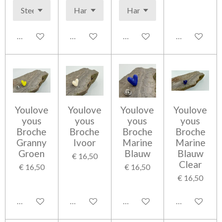
Bekijk details
Houd mij op de hoogte
Bekijk details
Houd mij op 
Youlove
Youlove
Youlove
Youlove
yous
yous
yous
yous
Broche
Broche
Broche
Broche
Granny
Ivoor
Marine
Marine
Groen
Blauw
Blauw
€ 16,50
Clear
€ 16,50
€ 16,50
€ 16,50
Bekijk details
Bekijk details
Bekijk details
Bekijk detail