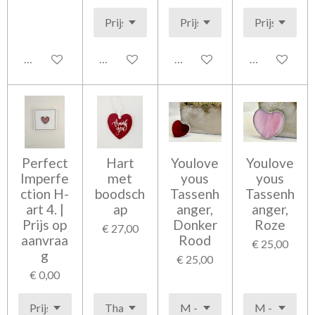
In winkelwagen
In winkelwagen
In winkelwagen
In winkelwag
Perfect
Hart
Youlove
Youlove
Imperfe
met
yous
yous
ction H-
boodsch
Tassenh
Tassenh
art 4. |
ap
anger,
anger,
Prijs op
Donker
Roze
€ 27,00
aanvraa
Rood
€ 25,00
g
€ 25,00
€ 0,00