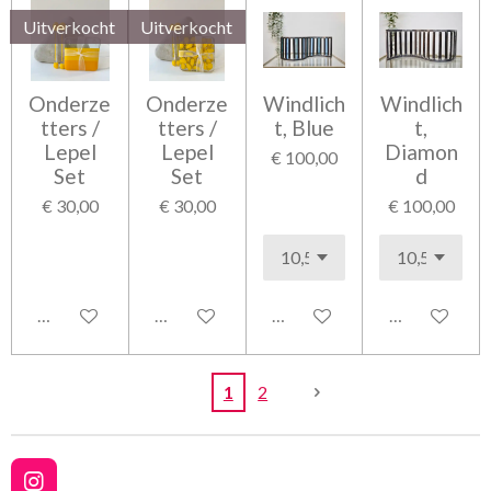
Uitverkocht
Uitverkocht
Onderze
Onderze
Windlich
Windlich
tters /
tters /
t, Blue
t,
Lepel
Lepel
Diamon
€ 100,00
Set
Set
d
€ 30,00
€ 30,00
€ 100,00
Houd mij op de hoogte
Houd mij op de hoogte
In winkelwagen
In winkelwag
1
2
I