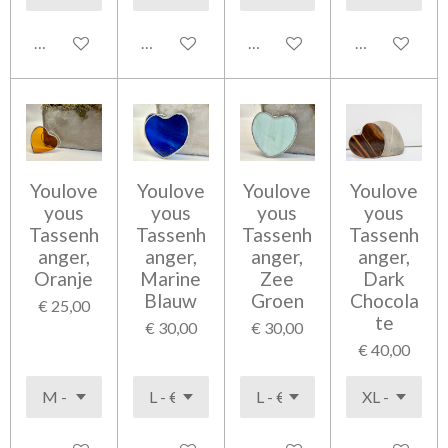
In winkelwagen
In winkelwagen
Bekijk details
Bekijk detail
Youlove
Youlove
Youlove
Youlove
yous
yous
yous
yous
Tassenh
Tassenh
Tassenh
Tassenh
anger,
anger,
anger,
anger,
Oranje
Marine
Zee
Dark
Blauw
Groen
Chocola
€ 25,00
te
€ 30,00
€ 30,00
€ 40,00