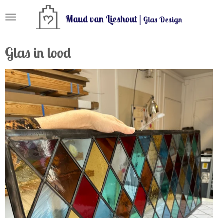
Ga
Maud van Lieshout |
Glas Design
direct
naar
de
Glas in lood
hoofdinhoud