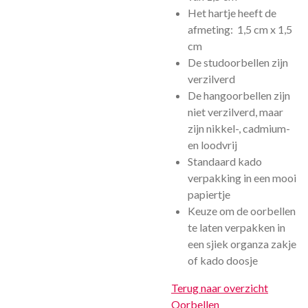
Het hartje heeft de
afmeting: 1,5 cm x 1,5
cm
De studoorbellen zijn
verzilverd
De hangoorbellen zijn
niet verzilverd, maar
zijn nikkel-, cadmium-
en loodvrij
Standaard kado
verpakking in een mooi
papiertje
Keuze om de oorbellen
te laten verpakken in
een sjiek organza zakje
of kado doosje
Terug naar overzicht
Oorbellen