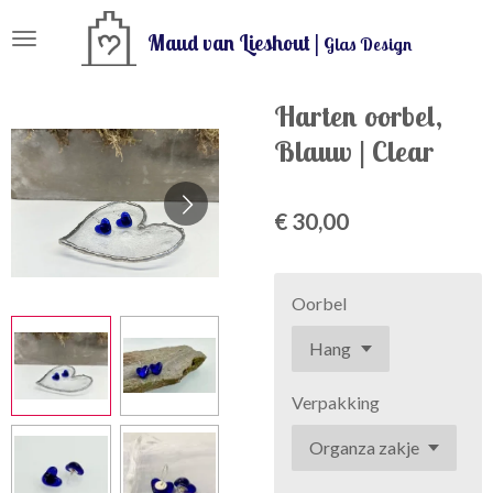
Ga
Maud van Lieshout |
Glas Design
direct
naar
de
Harten oorbel,
hoofdinhoud
Blauw | Clear
€ 30,00
Oorbel
Verpakking