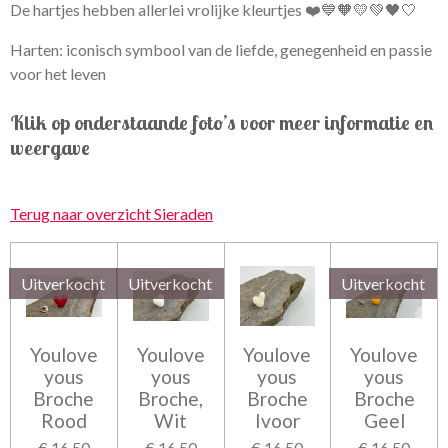
De hartjes hebben allerlei vrolijke kleurtjes ❤️💙🧡💛💚🖤🤍
Harten:
iconisch symbool van de liefde, genegenheid en passie
voor het leven
Klik op onderstaande foto’s voor meer informatie en
weergave
Terug naar overzicht Sieraden
Uitverkocht
Uitverkocht
Uitverkocht
Youlove
Youlove
Youlove
Youlove
yous
yous
yous
yous
Broche
Broche,
Broche
Broche
Rood
Wit
Ivoor
Geel
€ 16,50
€ 16,50
€ 16,50
€ 16,50