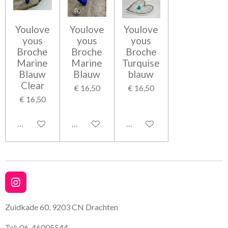
Youlove
Youlove
Youlove
yous
yous
yous
Broche
Broche
Broche
Marine
Marine
Turquise
Blauw
Blauw
blauw
Clear
€ 16,50
€ 16,50
€ 16,50
Bekijk details
Bekijk details
Bekijk details
I
n
s
Zuidkade 60, 9203 CN Drachten
t
a
Tel: 06-46005544