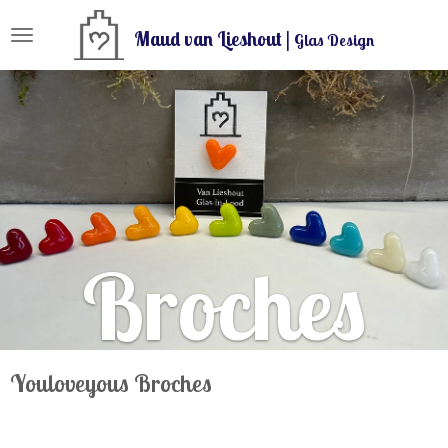
Ga
Maud van Lieshout |
Glas Design
direct
naar
de
hoofdinhoud
Broches
Youloveyous Broches