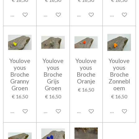
Houd mij op de hoogte
Houd mij op de hoogte
Bekijk details
Houd mij op 
Youlove
Youlove
Youlove
Youlove
yous
yous
yous
yous
Broche
Broche
Broche
Broche
Granny
Grijs
Oranje
Zonnebl
Groen
Groen
oem
€ 16,50
€ 16,50
€ 16,50
€ 16,50
Bekijk details
Bekijk details
Bekijk details
Bekijk detail