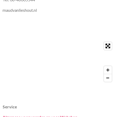
g
r
maudvanlieshout.nl
a
m
Service