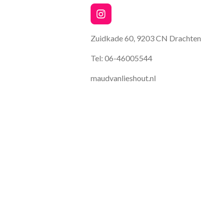
I
n
s
Zuidkade 60, 9203 CN Drachten
t
a
Tel: 06-46005544
g
r
maudvanlieshout.nl
a
m