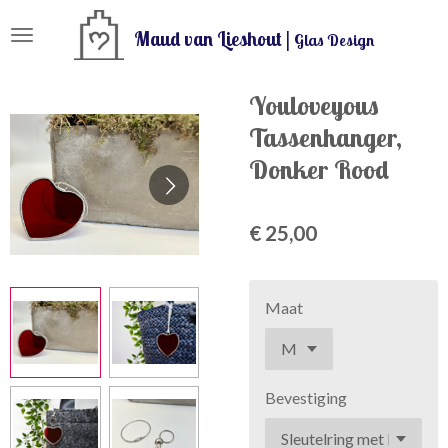
Ga
Maud van Lieshout |
Glas Design
direct
naar
de
Youloveyous
hoofdinhoud
Tassenhanger,
Donker Rood
€ 25,00
Maat
Bevestiging