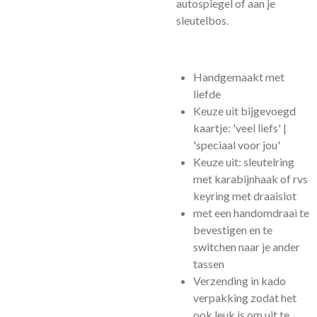
autospiegel of aan je
sleutelbos.
Handgemaakt met
liefde
Keuze uit bijgevoegd
kaartje: 'veel liefs' |
'speciaal voor jou'
Keuze uit: sleutelring
met karabijnhaak of rvs
keyring met draaislot
met een handomdraai te
bevestigen en te
switchen naar je ander
tassen
Verzending in kado
verpakking zodat het
ook leuk is om uit te