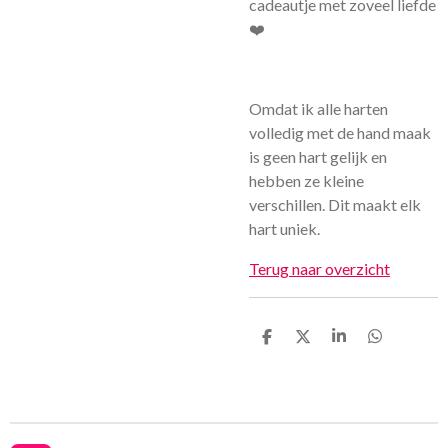
cadeautje met zoveel liefde
❤️
Omdat ik alle harten
volledig met de hand maak
is geen hart gelijk en
hebben ze kleine
verschillen. Dit maakt elk
hart uniek.
Terug naar overzicht
D
D
S
D
e
e
h
e
l
e
a
l
e
l
r
e
n
e
n