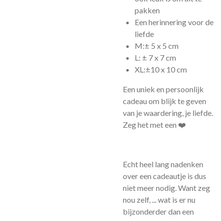
pakken
Een herinnering voor de
liefde
M:± 5 x 5 cm
L: ± 7 x 7 cm
XL:±10 x 10 cm
Een uniek en persoonlijk
cadeau om blijk te geven
van je waardering, je liefde.
Zeg het met een ❤️
Echt heel lang nadenken
over een cadeautje is dus
niet meer nodig. Want zeg
nou zelf, ... wat is er nu
bijzonderder dan een