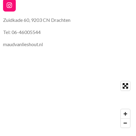
I
n
s
Zuidkade 60, 9203 CN Drachten
t
a
Tel: 06-46005544
g
r
maudvanlieshout.nl
a
m