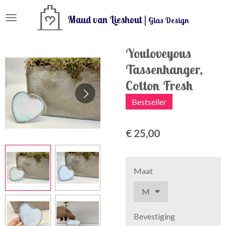
Ga
Maud van Lieshout |
Glas Design
direct
naar
de
Youloveyous
hoofdinhoud
Tassenhanger,
Cotton Fresh
Bestseller
€ 25,00
Maat
Bevestiging