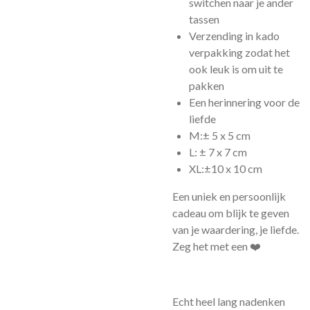
switchen naar je ander
tassen
Verzending in kado
verpakking zodat het
ook leuk is om uit te
pakken
Een herinnering voor de
liefde
M:± 5 x 5 cm
L: ± 7 x 7 cm
XL:±10 x 10 cm
Een uniek en persoonlijk
cadeau om blijk te geven
van je waardering, je liefde.
Zeg het met een ❤️
Echt heel lang nadenken