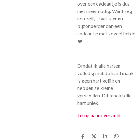
over een cadeautje is dus
niet meer nodig. Want zeg
nou zelf, ... wat is er nu
bijzonderder dan een
cadeautje met zoveel liefde
❤️
Omdat ik alle harten
volledig met de hand maak
is geen hart gelijk en
hebben ze kleine
verschillen. Dit maakt elk
hart uniek.
Terug naar overzicht
D
D
S
D