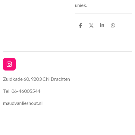
uniek.
D
D
S
D
e
e
h
e
l
e
a
l
e
l
r
e
n
e
n
I
n
s
Zuidkade 60, 9203 CN Drachten
t
a
Tel: 06-46005544
g
r
maudvanlieshout.nl
a
m