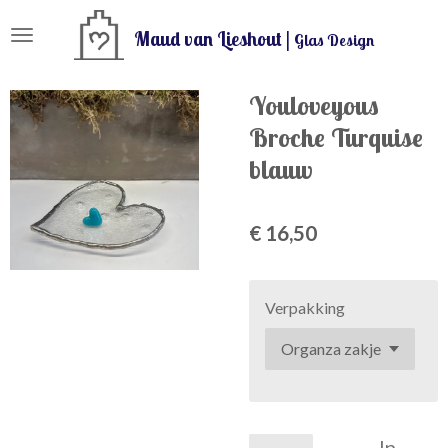
Ga
Maud van Lieshout |
Glas Design
direct
naar
de
Youloveyous
hoofdinhoud
Broche Turquise
blauw
€ 16,50
Verpakking
In