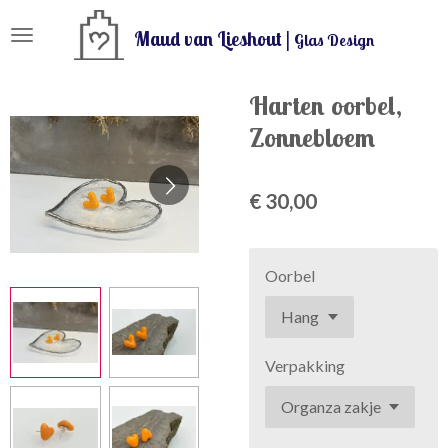
Ga
Maud van Lieshout |
Glas Design
direct
naar
de
Harten oorbel,
hoofdinhoud
Zonnebloem
€ 30,00
Oorbel
Verpakking