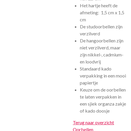
Het hartje heeft de
afmeting: 1,5 cm x 1,5
cm
De studoorbellen zijn
verzilverd
De hangoorbellen zijn
niet verzilverd, maar
zijn nikkel-, cadmium-
en loodvrij
Standaard kado
verpakking in een mooi
papiertje
Keuze om de oorbellen
te laten verpakken in
een sjiek organza zakje
of kado doosje
Terug naar overzicht
Oorbellen