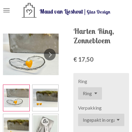
Ga
Maud van Lieshout |
Glas Design
direct
naar
de
Harten Ring,
hoofdinhoud
Zonnebloem
€ 17,50
Ring
Verpakking