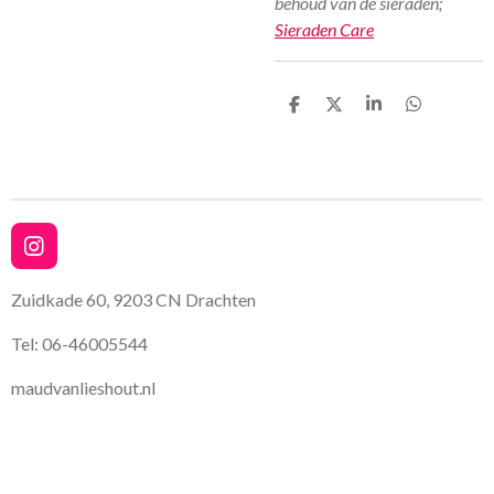
behoud van de sieraden;
Sieraden Care
D
D
S
D
e
e
h
e
l
e
a
l
e
l
r
e
n
e
n
I
n
s
Zuidkade 60, 9203 CN Drachten
t
a
Tel: 06-46005544
g
r
maudvanlieshout.nl
a
m