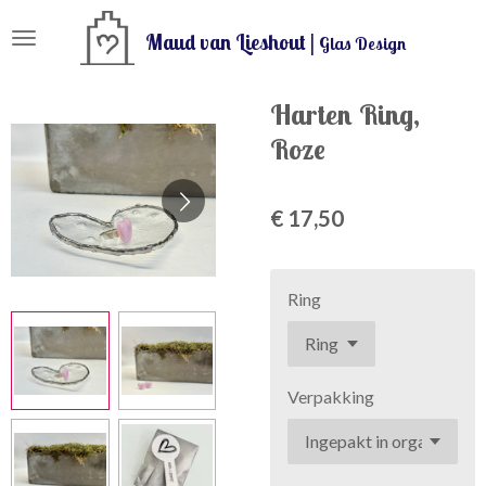
Ga
Maud van Lieshout |
Glas Design
direct
naar
de
Harten Ring,
hoofdinhoud
Roze
€ 17,50
Ring
Verpakking