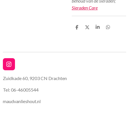
behoud van de sieraden;
Sieraden Care
D
D
S
D
e
e
h
e
l
e
a
l
e
l
r
e
n
e
n
I
n
s
Zuidkade 60, 9203 CN Drachten
t
a
Tel: 06-46005544
g
r
maudvanlieshout.nl
a
m