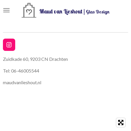
Ga
Maud van Lieshout |
Glas Design
direct
naar
de
hoofdinhoud
I
n
s
Zuidkade 60, 9203 CN Drachten
t
a
Tel: 06-46005544
g
r
maudvanlieshout.nl
a
m